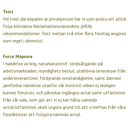
Tvist
Vid tvist där köparen är privatperson har vi som policy att alltid
följa Allmänna Reklamationsnämndens (ARN)
rekommendationer. Tvist mellan två eller flera företag avgöres
som regel i domstol.
Force Majeure
I händelse av krig, naturkatastrof, stridsåtgärder på
arbetsmarknaden, myndighets beslut, uteblivna leveranser från
underleverantörer, fördyrande omständigheter, samt därmed
jämförbar händelse utanför vår kontroll vilken ej skäligen
kunnat förutses, och påverkar ingångna avtal samt utfästelser
från vår sida, som gör att vi ej kan hålla nämnda
avtal/utfästelse, skall utgöra grund till att vi befrias från våra
förpliktelser att fullgöra nämnda avtal.