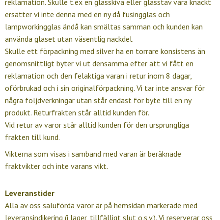
reklamation. Skulle t.ex en glasskiva eller glasstav vara knäckt
ersätter vi inte denna med en ny då fusingglas och
lampworkingglas ändå kan smältas samman och kunden kan
använda glaset utan väsentlig nackdel.
Skulle ett förpackning med silver ha en torrare konsistens än
genomsnittligt byter vi ut densamma efter att vi fått en
reklamation och den felaktiga varan i retur inom 8 dagar,
oförbrukad och i sin originalförpackning. Vi tar inte ansvar för
några följdverkningar utan står endast för byte till en ny
produkt. Returfrakten står alltid kunden för.
Vid retur av varor står alltid kunden för den ursprungliga
frakten till kund.
Vikterna som visas i samband med varan är beräknade
fraktvikter och inte varans vikt.
Leveranstider
Alla av oss saluförda varor är på hemsidan markerade med
leveransindikering (i lager, tillfälligt slut o.s.v.). Vi reserverar oss