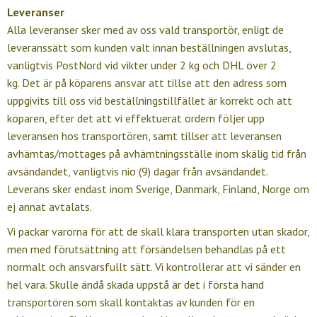
Leveranser
Alla leveranser sker med av oss vald transportör, enligt de
leveranssätt som kunden valt innan beställningen avslutas,
vanligtvis PostNord vid vikter under 2 kg och DHL över 2
kg. Det är på köparens ansvar att tillse att den adress som
uppgivits till oss vid beställningstillfället är korrekt och att
köparen, efter det att vi effektuerat ordern följer upp
leveransen hos transportören, samt tillser att leveransen
avhämtas/mottages på avhämtningsställe inom skälig tid från
avsändandet, vanligtvis nio (9) dagar från avsändandet.
Leverans sker endast inom Sverige, Danmark, Finland, Norge om
ej annat avtalats.
Vi packar varorna för att de skall klara transporten utan skador,
men med förutsättning att försändelsen behandlas på ett
normalt och ansvarsfullt sätt. Vi kontrollerar att vi sänder en
hel vara. Skulle ändå skada uppstå är det i första hand
transportören som skall kontaktas av kunden för en