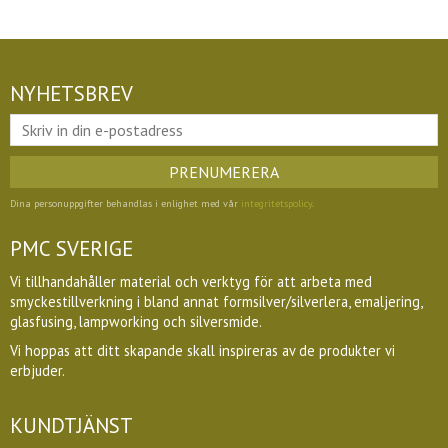
NYHETSBREV
PRENUMERERA
Dina personuppgifter behandlas i enlighet med vår
integritetspolicy
.
PMC SVERIGE
Vi tillhandahåller material och verktyg för att arbeta med
smyckestillverkning i bland annat formsilver/silverlera, emaljering,
glasfusing, lampworking och silversmide.
Vi hoppas att ditt skapande skall inspireras av de produkter vi
erbjuder.
KUNDTJÄNST