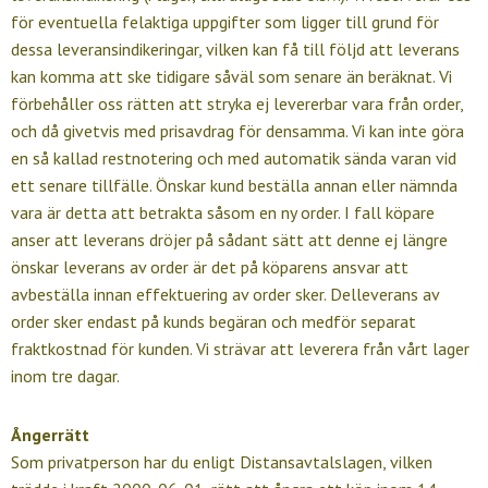
för eventuella felaktiga uppgifter som ligger till grund för
dessa leveransindikeringar, vilken kan få till följd att leverans
kan komma att ske tidigare såväl som senare än beräknat. Vi
förbehåller oss rätten att stryka ej levererbar vara från order,
och då givetvis med prisavdrag för densamma. Vi kan inte göra
en så kallad restnotering och med automatik sända varan vid
ett senare tillfälle. Önskar kund beställa annan eller nämnda
vara är detta att betrakta såsom en ny order. I fall köpare
anser att leverans dröjer på sådant sätt att denne ej längre
önskar leverans av order är det på köparens ansvar att
avbeställa innan effektuering av order sker. Delleverans av
order sker endast på kunds begäran och medför separat
fraktkostnad för kunden. Vi strävar att leverera från vårt lager
inom tre dagar.
Ångerrätt
Som privatperson har du enligt Distansavtalslagen, vilken