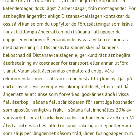
trädde i kraft 2000-06-01, rätt att ångra ett köp inom 14
kalenderdagar, dock lägst 7 arbetsdagar, från mottagandet. För
att begära ångerrätt enligt Distansavtalslagen kontaktar du
oss så vi kan se om du uppfyller de förutsättningar som krävs
för att tillämpa ångerrätten och i sådana fall uppger de
uppgifter vi behöver. Återsändande av vara vilken returneras
med hänvisning till Distansavtalslagen sker på kundens
bekostnad då Distansavtalslagen ej ger kund rätt att begära
återbetalning av kostnader för transport eller annan utförd
tjänst. Varan skall återsändas emballerad enligt våra
rekommendationer. I fall varor man beställt ej kan nyttjas på
därför avsett vis, exempelvis inkompatibilitet, eller i fall då
ångerrätt är att anse som förverkad, godkännes ändå i vissa
fall återköp. I sådana fall står köparen för samtliga kostnader
som uppstår, vanligtvis frakt. I sådana fall innehålles 20% av
varuvärdet för att täcka kostnader för hantering av returen. Vi
återtar inte vara beställd för kunds räkning och ej heller vara
som säljs per längdenhet såsom tråd, läder, fusingpapper m.m.