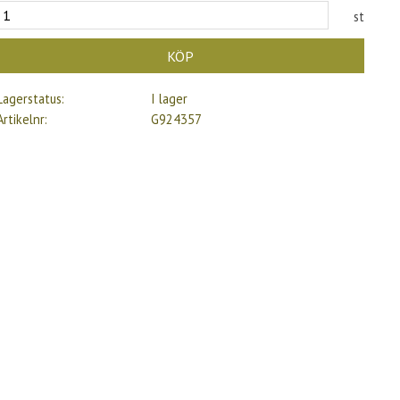
st
KÖP
Lagerstatus
I lager
Artikelnr
G924357