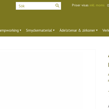
Priser visas
inkl. moms
O
ampworking
Smyckematerial
Ädelstenar & zirkoner
Ver