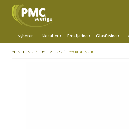
Nyheter
Metaller
Emaljering
Glasfusing
L
METALLER
ARGENTIUMSILVER 935
SMYCKEDETALJER