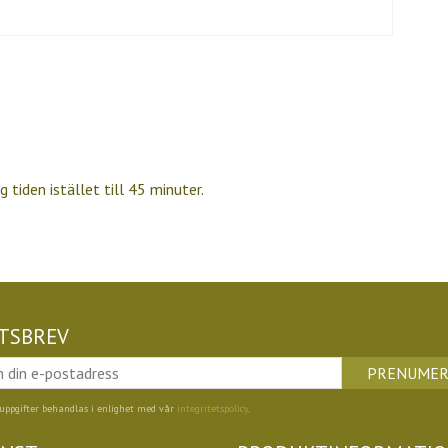
tiden istället till 45 minuter.
TSBREV
PRENUMER
uppgifter behandlas i enlighet med vår
integritetspolicy
.