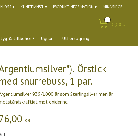
M OSS
KUNDTJÄNST
PRODUKTINFORMATION
MINA SIDOR
0,00
KR
ktyg & tillbehör
Ugnar
Utförsäljning
Argentiumsilver*). Örstick
med snurrebuss, 1 par.
Argentiumsilver 935/1000 är som Sterlingsilver men är
motståndskraftigt mot oxidering.
76,00
KR
Antal