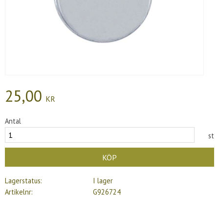
25,00
KR
Antal
st
KÖP
Lagerstatus
I lager
Artikelnr
G926724