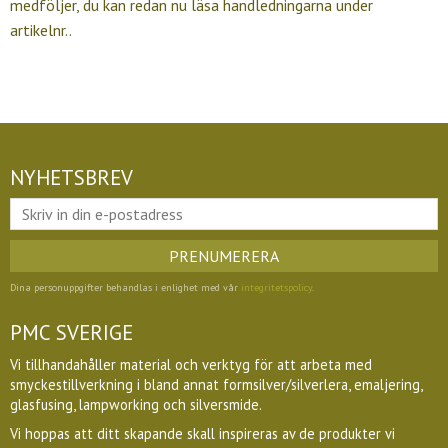
medföljer, du kan redan nu läsa handledningarna under
artikelnr..
NYHETSBREV
PRENUMERERA
Dina personuppgifter behandlas i enlighet med vår
integritetspolicy
.
PMC SVERIGE
Vi tillhandahåller material och verktyg för att arbeta med
smyckestillverkning i bland annat formsilver/silverlera, emaljering,
glasfusing, lampworking och silversmide.
Vi hoppas att ditt skapande skall inspireras av de produkter vi