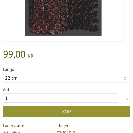
99,00
KR
Längd
Antal
st
KÖP
Lagerstatus
I lager
Artikelnr
TZ4010-9