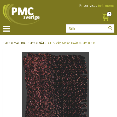
Priser visas
inkl. moms
SMYCKEMATERIAL
SMYCKENÄT
GLES VÄV, GROV TRÅD 85MM BRED