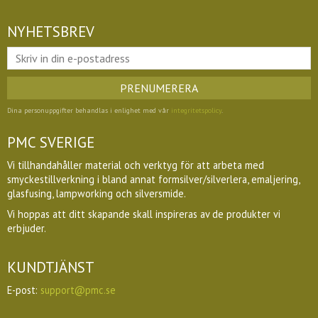
NYHETSBREV
PRENUMERERA
Dina personuppgifter behandlas i enlighet med vår
integritetspolicy
.
PMC SVERIGE
Vi tillhandahåller material och verktyg för att arbeta med
smyckestillverkning i bland annat formsilver/silverlera, emaljering,
glasfusing, lampworking och silversmide.
Vi hoppas att ditt skapande skall inspireras av de produkter vi
erbjuder.
KUNDTJÄNST
E-post:
support@pmc.se