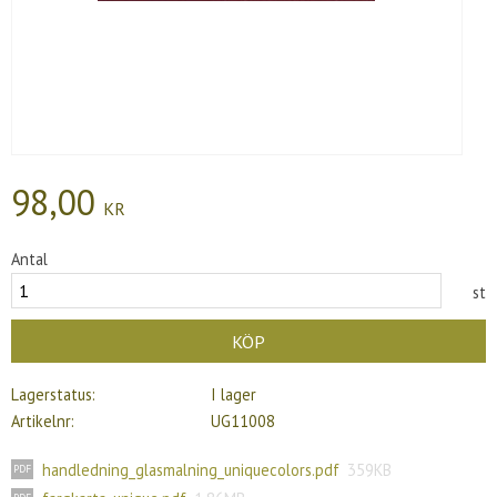
98,00
KR
Antal
st
KÖP
Lagerstatus
I lager
Artikelnr
UG11008
handledning_glasmalning_uniquecolors.pdf
359KB