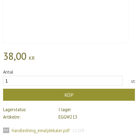
38,00
KR
Antal
st
KÖP
Lagerstatus
I lager
Artikelnr
EGGW213
handledning_emaljdekaler.pdf
111KB