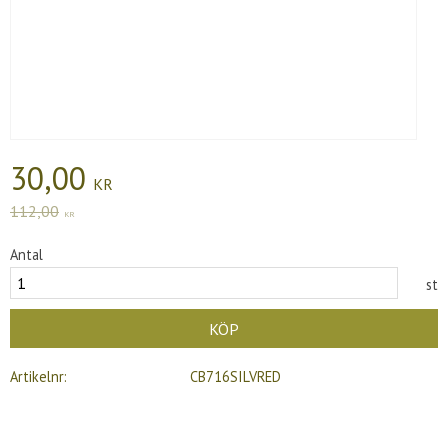
Nedsatt pris:
30,00
KR
Ordinarie pris:
112,00
KR
Antal
st
KÖP
Artikelnr
CB716SILVRED