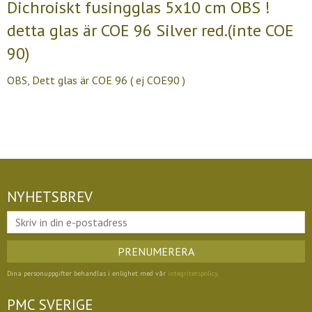
Dichroiskt fusingglas 5x10 cm OBS !
detta glas är COE 96 Silver red.(inte COE
90)
OBS, Dett glas är COE 96 ( ej COE90 )
NYHETSBREV
PRENUMERERA
Dina personuppgifter behandlas i enlighet med vår
integritetspolicy
.
PMC SVERIGE