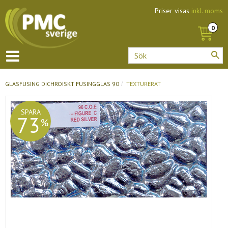
Priser visas
inkl. moms
GLASFUSING
DICHROISKT FUSINGGLAS 90
TEXTURERAT
SPARA
73
%