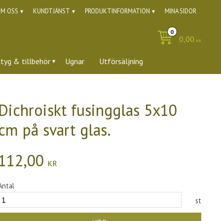
M OSS
KUNDTJÄNST
PRODUKTINFORMATION
MINA SIDOR
0,00
KR
ktyg & tillbehör
Ugnar
Utförsäljning
Dichroiskt fusingglas 5x10
cm på svart glas.
112,00
KR
Antal
st