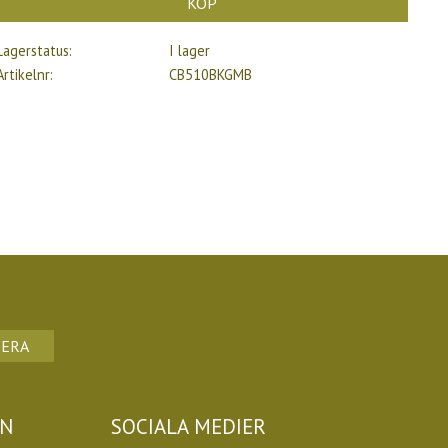
KÖP
Lagerstatus
I lager
Artikelnr
CB510BKGMB
ERA
ON
SOCIALA MEDIER