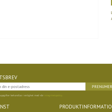
TSBREV
PRENUMER
uppgifter behandlas i enlighet med vår
integritetspolicy
.
ÄNST
PRODUKTINFORMATI