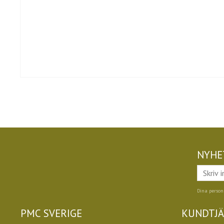
NYHE
Dina person
PMC SVERIGE
KUNDTJ