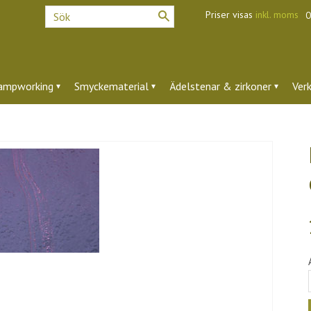
Priser visas
inkl. moms
O
ampworking
Smyckematerial
Ädelstenar & zirkoner
Ver