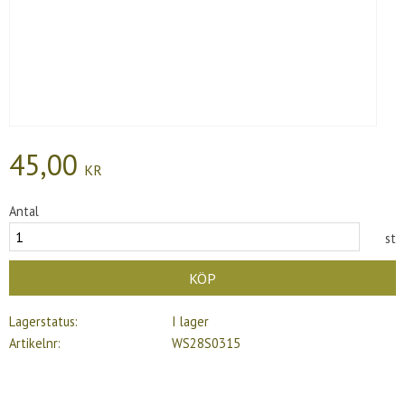
45,00
KR
Antal
st
KÖP
Lagerstatus
I lager
Artikelnr
WS28S0315