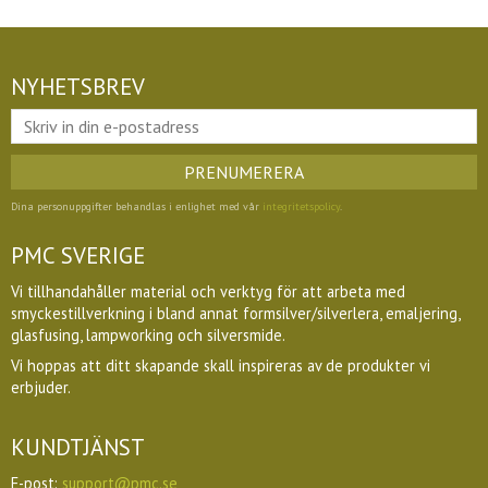
NYHETSBREV
PRENUMERERA
Dina personuppgifter behandlas i enlighet med vår
integritetspolicy
.
PMC SVERIGE
Vi tillhandahåller material och verktyg för att arbeta med
smyckestillverkning i bland annat formsilver/silverlera, emaljering,
glasfusing, lampworking och silversmide.
Vi hoppas att ditt skapande skall inspireras av de produkter vi
erbjuder.
KUNDTJÄNST
E-post:
support@pmc.se