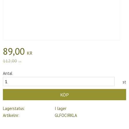
Nedsatt pris:
89,00
KR
Ordinarie pris:
112,00
KR
Antal
st
KÖP
Lagerstatus
I lager
Artikelnr
GLFOCIRKLA