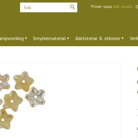
Priser visas
inkl. moms
O
ampworking
Smyckematerial
Ädelstenar & zirkoner
Ver