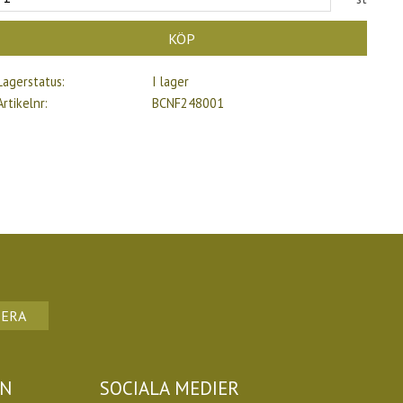
KÖP
Lagerstatus
I lager
Artikelnr
BCNF248001
ERA
ON
SOCIALA MEDIER