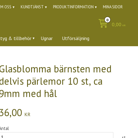
M OSS
KUNDTJÄNST
PRODUKTINFORMATION
MINA SIDOR
0,00
KR
ktyg & tillbehör
Ugnar
Utförsäljning
Glasblomma bärnsten med
delvis pärlemor 10 st, ca
9mm med hål
36,00
KR
Antal
st