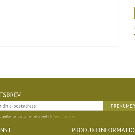
TSBREV
PRENUMER
uppgifter behandlas i enlighet med vår
integritetspolicy
.
ÄNST
PRODUKTINFORMATI