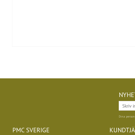
NYHE
Dina person
PMC SVERIGE
KUNDTJ