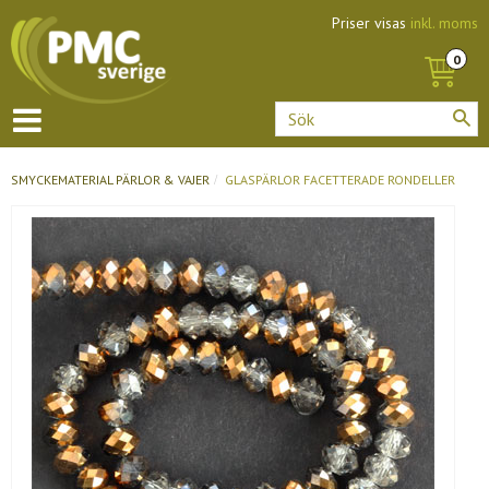
Priser visas
inkl. moms
SMYCKEMATERIAL
PÄRLOR & VAJER
GLASPÄRLOR FACETTERADE RONDELLER