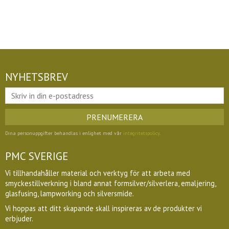
NYHETSBREV
PRENUMERERA
Dina personuppgifter behandlas i enlighet med vår
integritetspolicy
.
PMC SVERIGE
Vi tillhandahåller material och verktyg för att arbeta med
smyckestillverkning i bland annat formsilver/silverlera, emaljering,
glasfusing, lampworking och silversmide.
Vi hoppas att ditt skapande skall inspireras av de produkter vi
erbjuder.