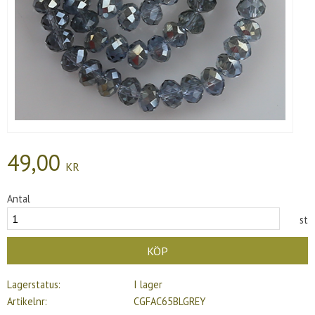
49,00
KR
Antal
st
KÖP
Lagerstatus
I lager
Artikelnr
CGFAC65BLGREY