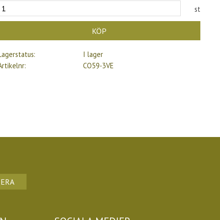
st
KÖP
Lagerstatus
I lager
Artikelnr
CO59-3VE
ERA