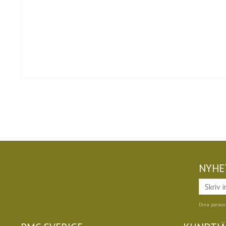
NYHE
Dina person