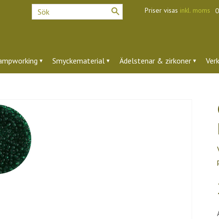
Priser visas
inkl. moms
O
ampworking
Smyckematerial
Ädelstenar & zirkoner
Ver