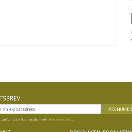
TSBREV
PRENUMER
uppgifter behandlas i enlighet med vår
integritetspolicy
.