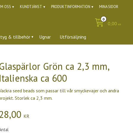
M OSS
KUNDTJÄNST
PRODUKTINFORMATION
MINA SIDOR
0,00
KR
ktyg & tillbehör
Ugnar
Utförsäljning
Glaspärlor Grön ca 2,3 mm,
Italienska ca 600
Vackra seed beads som passar till vår smyckevajer och andra
projekt. Storlek ca 2,3 mm.
28,00
KR
Antal