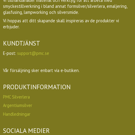
Vi tillhandahåller material och verktyg för att arbeta med
smyckestillverkning i bland annat formsilver/silverlera, emaljering,
glasfusing, lampworking och silversmide.
Vi hoppas att ditt skapande skall inspireras av de produkter vi
erbjuder.
KUNDTJÄNST
E-post:
support@pmc.se
Vår försäljning sker enbart via e-butiken.
PRODUKTINFORMATION
PMC Silverlera
Argentiumsilver
Handledningar
SOCIALA MEDIER