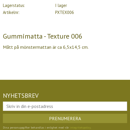
Lagerstatus
I lager
Artikelnr
PXTEX006
Gummimatta - Texture 006
Mått på mönstermattan är ca 6,5x14,5 cm.
NYHETSBREV
PRENUMERERA
Dina personuppgifter behandlas i enlighet med vår
integritetspolicy
.