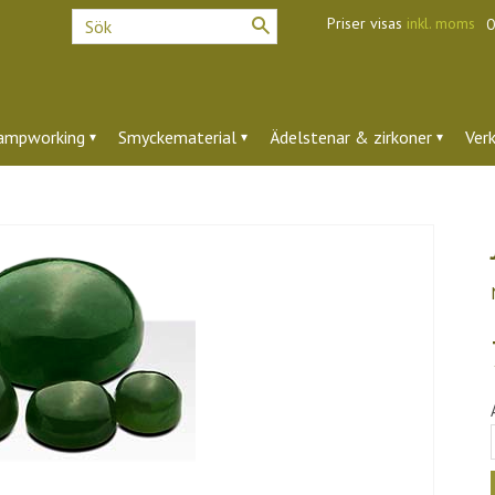
Priser visas
inkl. moms
O
ampworking
Smyckematerial
Ädelstenar & zirkoner
Ver