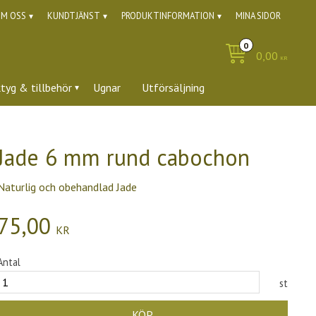
M OSS
KUNDTJÄNST
PRODUKTINFORMATION
MINA SIDOR
0,00
KR
ktyg & tillbehör
Ugnar
Utförsäljning
Jade 6 mm rund cabochon
Naturlig och obehandlad Jade
75,00
KR
Antal
st
KÖP