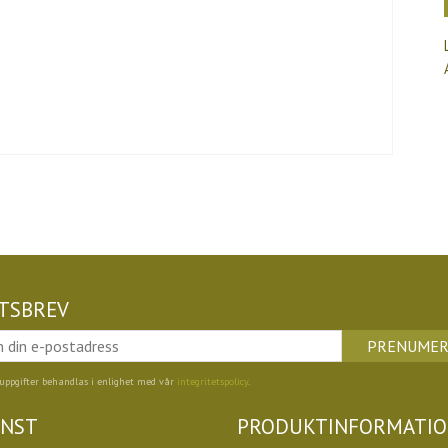
TSBREV
PRENUMER
uppgifter behandlas i enlighet med vår
integritetspolicy
.
ÄNST
PRODUKTINFORMATI