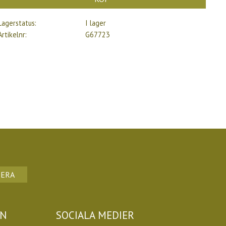
Lagerstatus
I lager
Artikelnr
G67723
ERA
ON
SOCIALA MEDIER