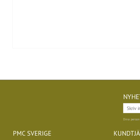
NYHE
Dina person
PMC SVERIGE
KUNDTJ