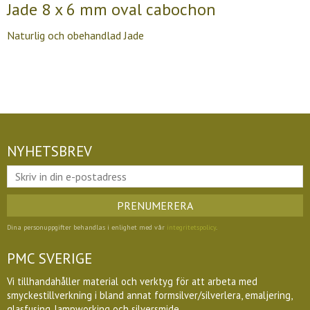
Jade 8 x 6 mm oval cabochon
Naturlig och obehandlad Jade
NYHETSBREV
PRENUMERERA
Dina personuppgifter behandlas i enlighet med vår
integritetspolicy
.
PMC SVERIGE
Vi tillhandahåller material och verktyg för att arbeta med
smyckestillverkning i bland annat formsilver/silverlera, emaljering,
glasfusing, lampworking och silversmide.