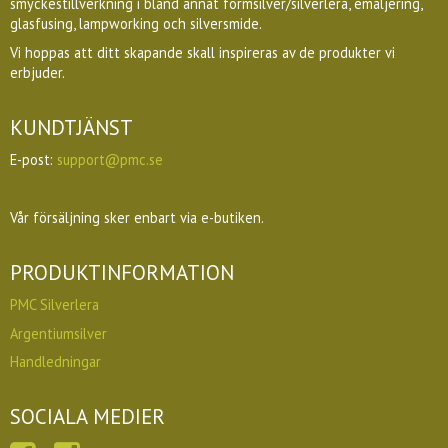
smyckestillverkning i bland annat formsilver/silverlera, emaljering,
glasfusing, lampworking och silversmide.
Vi hoppas att ditt skapande skall inspireras av de produkter vi
erbjuder.
KUNDTJÄNST
E-post:
support@pmc.se
Vår försäljning sker enbart via e-butiken.
PRODUKTINFORMATION
PMC Silverlera
Argentiumsilver
Handledningar
SOCIALA MEDIER