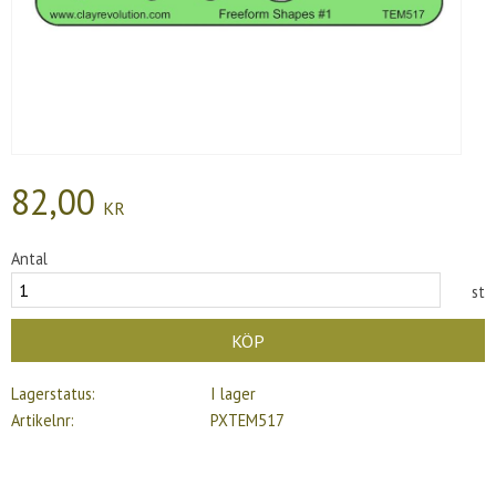
82,00
KR
Antal
st
KÖP
Lagerstatus
I lager
Artikelnr
PXTEM517