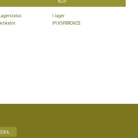
KÖP
Lagerstatus
I lager
Artikelnr
IPIXSPBRONZE
ERA