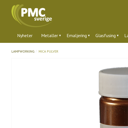
Nyheter
Metaller
Emaljering
Glasfusing
L
LAMPWORKING
MICA PULVER