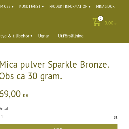
M OSS
KUNDTJÄNST
PRODUKTINFORMATION
MINA SIDOR
0,00
KR
ktyg & tillbehör
Ugnar
Utförsäljning
Mica pulver Sparkle Bronze.
Obs ca 30 gram.
69,00
KR
Antal
st