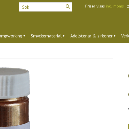
Priser visas
inkl. moms
O
ampworking
Smyckematerial
Ädelstenar & zirkoner
Ver