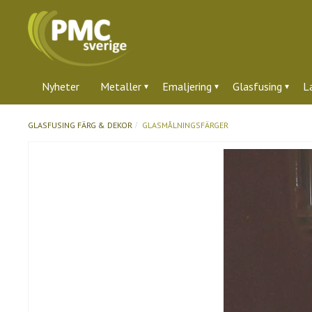
Nyheter
Metaller
Emaljering
Glasfusing
L
GLASFUSING
FÄRG & DEKOR
GLASMÅLNINGSFÄRGER