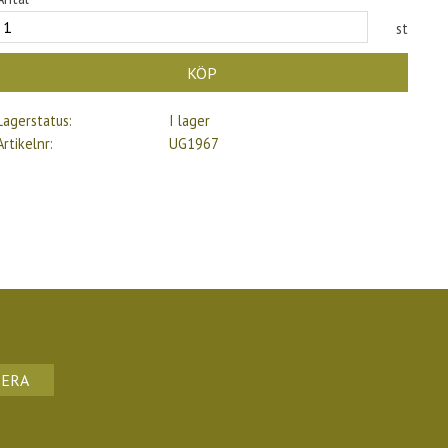
st
KÖP
Lagerstatus
I lager
Artikelnr
UG1967
ERA