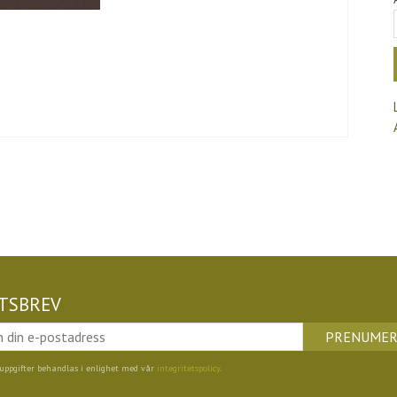
TSBREV
PRENUMER
uppgifter behandlas i enlighet med vår
integritetspolicy
.