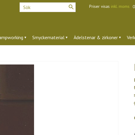
Priser visas
inkl. moms
O
ampworking
Smyckematerial
Ädelstenar & zirkoner
Ver