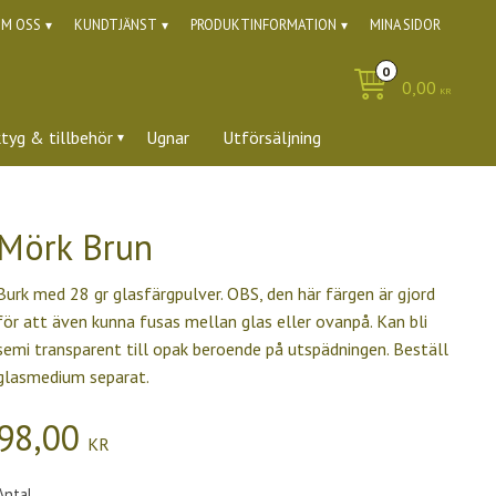
M OSS
KUNDTJÄNST
PRODUKTINFORMATION
MINA SIDOR
0,00
KR
ktyg & tillbehör
Ugnar
Utförsäljning
Mörk Brun
Burk med 28 gr glasfärgpulver. OBS, den här färgen är gjord
för att även kunna fusas mellan glas eller ovanpå. Kan bli
semi transparent till opak beroende på utspädningen. Beställ
glasmedium separat.
98,00
KR
Antal