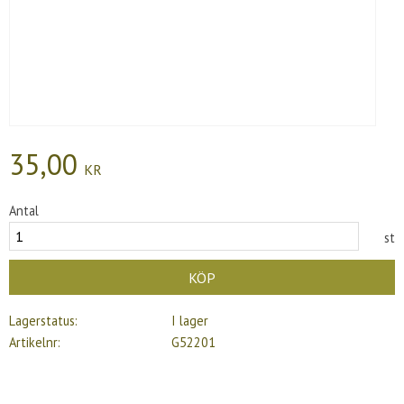
35,00
KR
Antal
st
KÖP
Lagerstatus
I lager
Artikelnr
G52201