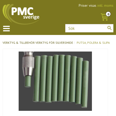
Priser visas
inkl. moms
VERKTYG & TILLBEHÖR
VERKTYG FÖR SILVERSMIDE
PUTSA, POLERA & SLIPA