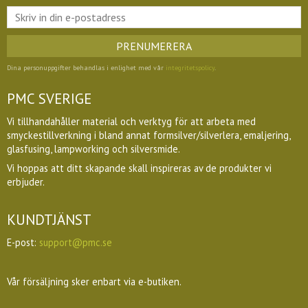
PRENUMERERA
Dina personuppgifter behandlas i enlighet med vår
integritetspolicy
.
PMC SVERIGE
Vi tillhandahåller material och verktyg för att arbeta med
smyckestillverkning i bland annat formsilver/silverlera, emaljering,
glasfusing, lampworking och silversmide.
Vi hoppas att ditt skapande skall inspireras av de produkter vi
erbjuder.
KUNDTJÄNST
E-post:
support@pmc.se
Vår försäljning sker enbart via e-butiken.