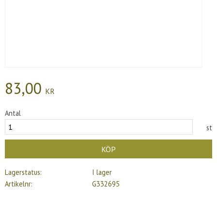
83,00
KR
Antal
st
KÖP
Lagerstatus
I lager
Artikelnr
G332695