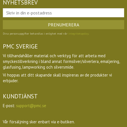
NYHETSBREV
PRENUMERERA
Dina personuppgifter behandlas i enlighet med vår
integritetspolicy
.
PMC SVERIGE
Vi tillhandahåller material och verktyg för att arbeta med
smyckestillverkning i bland annat formsilver/silverlera, emaljering,
glasfusing, lampworking och silversmide.
Vi hoppas att ditt skapande skall inspireras av de produkter vi
erbjuder.
KUNDTJÄNST
E-post:
support@pmc.se
Vår försäljning sker enbart via e-butiken.