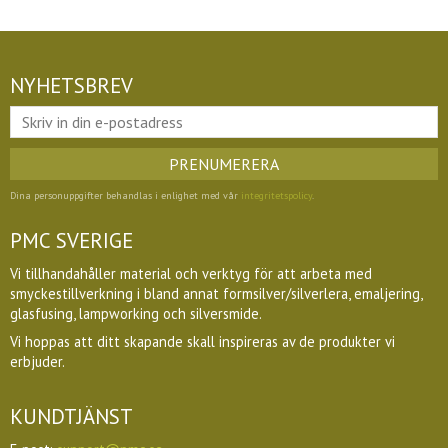
NYHETSBREV
PRENUMERERA
Dina personuppgifter behandlas i enlighet med vår
integritetspolicy
.
PMC SVERIGE
Vi tillhandahåller material och verktyg för att arbeta med
smyckestillverkning i bland annat formsilver/silverlera, emaljering,
glasfusing, lampworking och silversmide.
Vi hoppas att ditt skapande skall inspireras av de produkter vi
erbjuder.
KUNDTJÄNST