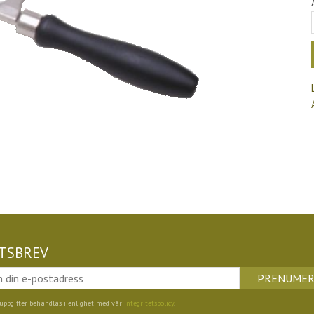
TSBREV
PRENUMER
uppgifter behandlas i enlighet med vår
integritetspolicy
.