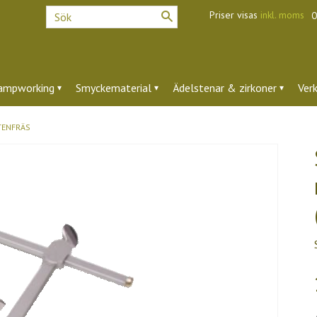
Priser visas
inkl. moms
O
ampworking
Smyckematerial
Ädelstenar & zirkoner
Ver
STENFRÄS