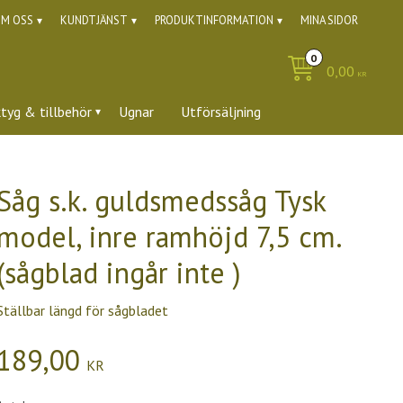
M OSS
KUNDTJÄNST
PRODUKTINFORMATION
MINA SIDOR
0,00
KR
ktyg & tillbehör
Ugnar
Utförsäljning
Såg s.k. guldsmedssåg Tysk
model, inre ramhöjd 7,5 cm.
(sågblad ingår inte )
Ställbar längd för sågbladet
189,00
KR