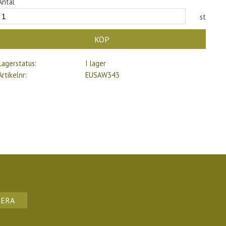
Antal
st
KÖP
Lagerstatus
I lager
Artikelnr
EUSAW343
ERA