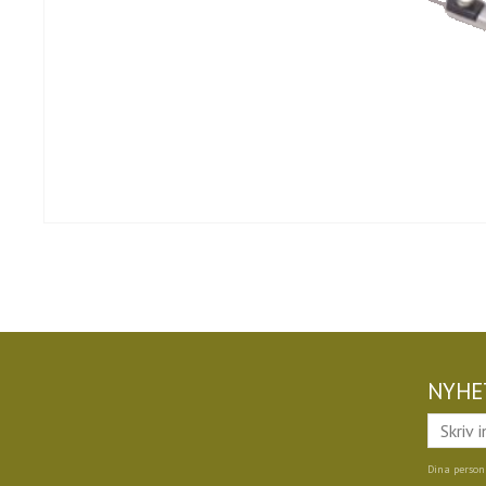
NYHE
Dina person