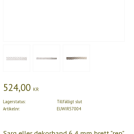
524,00
KR
Lagerstatus
Tillfälligt slut
Artikelnr
EUWIR57004
Sarg eller dekorband 6,4 mm brett "rep"