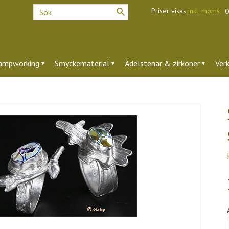
Priser visas
inkl. moms
O
ampworking
Smyckematerial
Ädelstenar & zirkoner
Ver