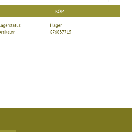
KÖP
Lagerstatus
I lager
Artikelnr
G76837715