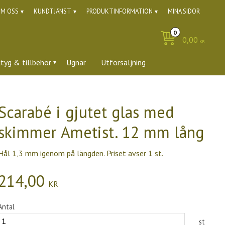
M OSS
KUNDTJÄNST
PRODUKTINFORMATION
MINA SIDOR
0,00
KR
ktyg & tillbehör
Ugnar
Utförsäljning
Scarabé i gjutet glas med
skimmer Ametist. 12 mm lång
Hål 1,3 mm igenom på längden. Priset avser 1 st.
214,00
KR
Antal
st