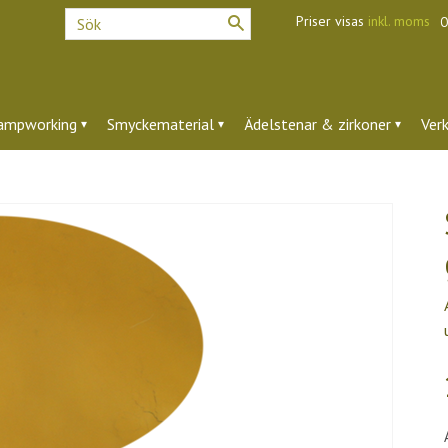
Priser visas
inkl. moms
O
ampworking
Smyckematerial
Ädelstenar & zirkoner
Ver