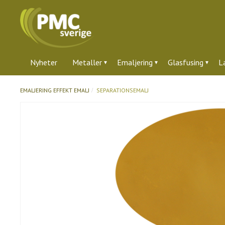
Nyheter
Metaller
Emaljering
Glasfusing
L
EMALJERING
EFFEKT EMALJ
SEPARATIONSEMALJ