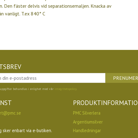
. Den fäster delvis vid separationsemaljen. Knacka av
n vanligt. T.ex 840° C
TSBREV
PRENUMER
uppgifter behandlas i enlighet med vår
integritetspolicy
.
ÄNST
PRODUKTINFORMATI
rt@pmc.se
PMC Silverlera
Argentiumsilver
g sker enbart via e-butiken.
Handledningar