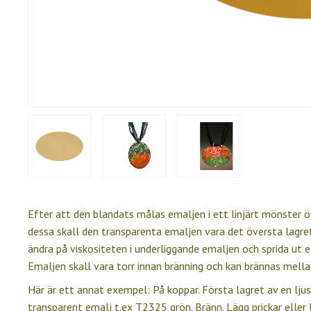
Efter att den blandats målas emaljen i ett linjärt mönster ö
dessa skall den transparenta emaljen vara det översta lagr
ändra på viskositeten i underliggande emaljen och sprida ut 
Emaljen skall vara torr innan bränning och kan brännas mellan 
Här är ett annat exempel: På koppar. Första lagret av en ljus
transparent emalj t.ex T2325 grön. Bränn. Lägg prickar eller l