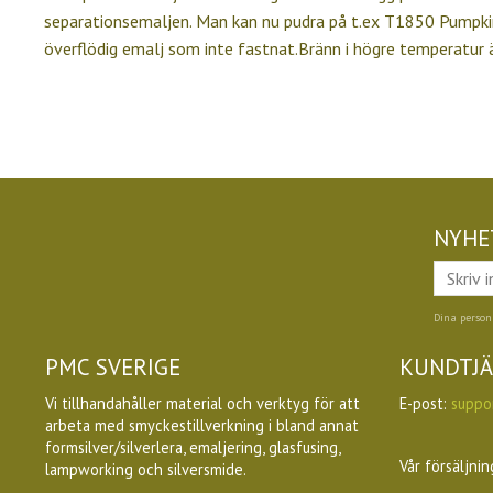
separationsemaljen. Man kan nu pudra på t.ex T1850 Pumpkin
överflödig emalj som inte fastnat.Bränn i högre temperatur ä
NYHE
Dina person
PMC SVERIGE
KUNDTJ
Vi tillhandahåller material och verktyg för att
E-post:
suppo
arbeta med smyckestillverkning i bland annat
formsilver/silverlera, emaljering, glasfusing,
Vår försäljnin
lampworking och silversmide.