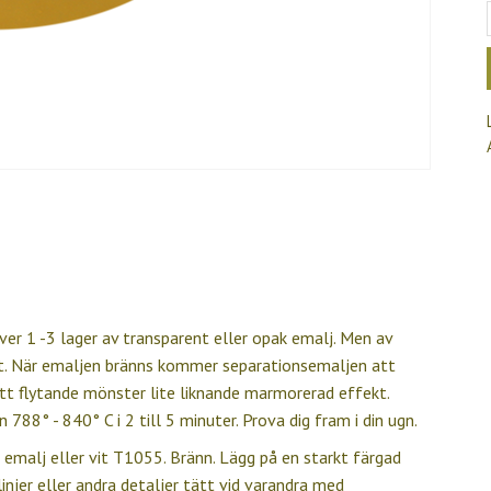
ver 1 -3 lager av transparent eller opak emalj. Men av
et. När emaljen bränns kommer separationsemaljen att
ett flytande mönster lite liknande marmorerad effekt.
788° - 840° C i 2 till 5 minuter. Prova dig fram i din ugn.
 emalj eller vit T1055. Bränn. Lägg på en starkt färgad
injer eller andra detaljer tätt vid varandra med