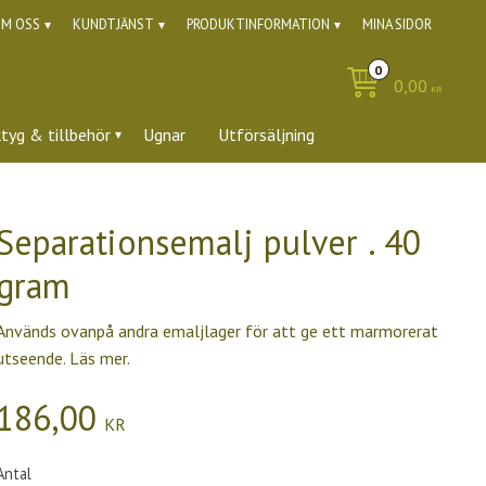
M OSS
KUNDTJÄNST
PRODUKTINFORMATION
MINA SIDOR
0,00
KR
ktyg & tillbehör
Ugnar
Utförsäljning
Separationsemalj pulver . 40
gram
Används ovanpå andra emaljlager för att ge ett marmorerat
utseende. Läs mer.
186,00
KR
Antal