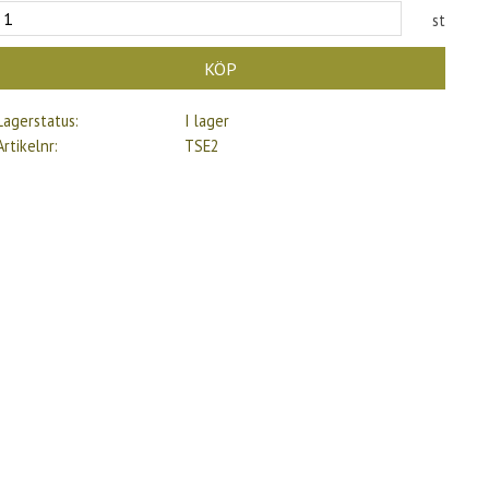
st
KÖP
Lagerstatus
I lager
Artikelnr
TSE2