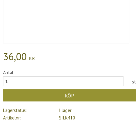
36,00
KR
Antal
st
KÖP
Lagerstatus
I lager
Artikelnr
SILK410