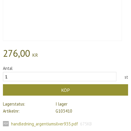
276,00
KR
Antal
st
KÖP
Lagerstatus
I lager
Artikelnr
G103410
handledning_argentiumsilver935.pdf
675KB