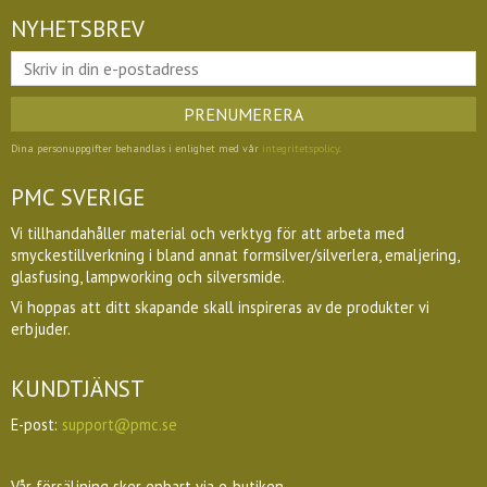
NYHETSBREV
PRENUMERERA
Dina personuppgifter behandlas i enlighet med vår
integritetspolicy
.
PMC SVERIGE
Vi tillhandahåller material och verktyg för att arbeta med
smyckestillverkning i bland annat formsilver/silverlera, emaljering,
glasfusing, lampworking och silversmide.
Vi hoppas att ditt skapande skall inspireras av de produkter vi
erbjuder.
KUNDTJÄNST
E-post:
support@pmc.se
Vår försäljning sker enbart via e-butiken.