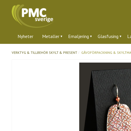
Nyheter
Metaller
Emaljering
Glasfusing
L
VERKTYG & TILLBEHÖR
SKYLT & PRESENT
GÅVOFÖRPACKNING & SKYLTMA