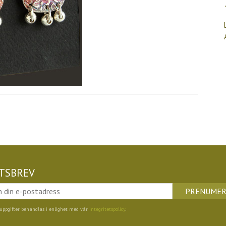
TSBREV
PRENUMER
uppgifter behandlas i enlighet med vår
integritetspolicy
.