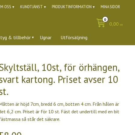
M OSS
KUNDTJÄNST
PRODUKTINFORMATION
MINA SIDOR
0,00
KR
ktyg & tillbehör
Ugnar
Utförsäljning
Skyltställ, 10st, för örhängen,
svart kartong. Priset avser 10
st.
Måtten är höjd 7cm, bredd 6 cm, botten 4 cm. Från hålen är
det 6,2 cm. Priset är för 10 st. Fäst det undertill med en bit
fästmassa så står det säkrare.