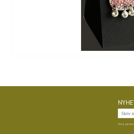
NYHE
Dina person