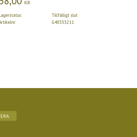
58,00
KR
Lagerstatus
Tillfälligt slut
Artikelnr
G40553211
ERA