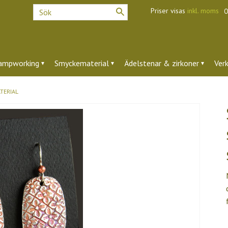
Priser visas
inkl. moms
O
ampworking
Smyckematerial
Ädelstenar & zirkoner
Ver
TERIAL