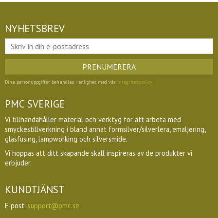
NYHETSBREV
PRENUMERERA
Dina personuppgifter behandlas i enlighet med vår
integritetspolicy
.
PMC SVERIGE
Vi tillhandahåller material och verktyg för att arbeta med
smyckestillverkning i bland annat formsilver/silverlera, emaljering,
glasfusing, lampworking och silversmide.
Vi hoppas att ditt skapande skall inspireras av de produkter vi
erbjuder.
KUNDTJÄNST
E-post:
support@pmc.se