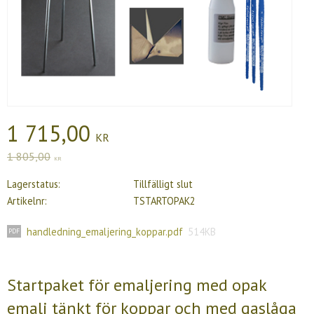
Nedsatt pris:
1 715,00
KR
Ordinarie pris:
1 805,00
KR
Lagerstatus
Tillfälligt slut
Artikelnr
TSTARTOPAK2
handledning_emaljering_koppar.pdf
514KB
Startpaket för emaljering med opak
emalj tänkt för koppar och med gaslåga