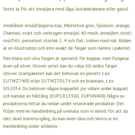
Setet är för att emaljera med låga, butanbrännare eller gasol.
Innehåller emaljfärgerna klar, Mistletoe grön, Sjöskum, orange,
Chamois, svart och verktygen emaljsil 40 mesh, emaljlim, stöd i
rostfritt, penselset storlek 2, 4 och flat, treben med nät. Bilden
är en illustration och inte exakt de färger som nämns i paketet.
Den klara och vita färgen är speciellt för koppar, men fungerar
även på silver. Utöver setet kan du välja till andra färger.
Utöver startpaketet kan det behövas en pincett t.ex
EUTWZ7400 eller EUTWZ70174 och en brännare, t.ex
SI52034. Du behöver någon kopparbit (se vidare under koppar)
och kanske en håltång. (EUPLR13360, EUPUN400) Några av
produkterna hittar du nedan under relaterade produkter. Det
följer med en handledning på svenska som vi skrivit för att du
lätt skall komma igång, du kan även läsa och skriva ur en
handledning under artikelnr.