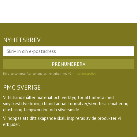
NYHETSBREV
PRENUMERERA
Dina personuppgifter behandlas i enlighet med vår
integritetspolicy
.
PMC SVERIGE
Vi tillhandahåller material och verktyg för att arbeta med
smyckestillverkning i bland annat formsilver/silverlera, emaljering,
glasfusing, lampworking och silversmide.
Vi hoppas att ditt skapande skall inspireras av de produkter vi
erbjuder.