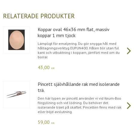
RELATERADE PRODUKTER
Koppar oval 46x36 mm flat, massiv
koppar 1 mm tjock
Lämpligt för emaljering. Du gör snygga hål med
håltagningsverktyg EUPUN400. Hålen blir utan ful
kant och utbuktning i kopparn, jämfört med om du
borrar.
43,00
KR
Pincett självhållande rak med isolerande
trä.
Den här typen av pincett använder vi vid Keum-Boo
förgyllning och vid lödning. Du behöver det
isolerande träet på skaftet. Pincetten finns med rak
eller böjd avslutning.
59,00
KR