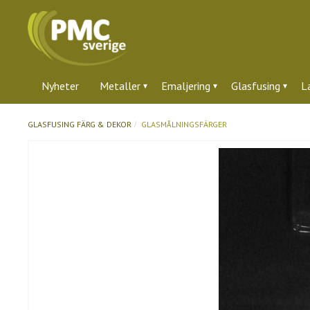
Nyheter
Metaller
Emaljering
Glasfusing
L
GLASFUSING
FÄRG & DEKOR
GLASMÅLNINGSFÄRGER