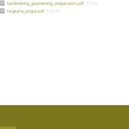
handledning_glasmalning_uniquecolors.pdf
359KB
fargkarta_unique.pdf
1.86MB