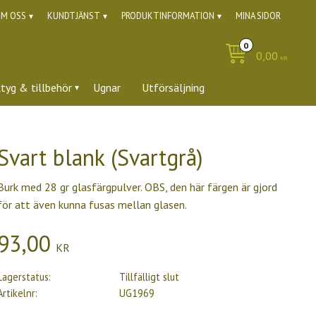
M OSS
KUNDTJÄNST
PRODUKTINFORMATION
MINA SIDOR
0,00
KR
ktyg & tillbehör
Ugnar
Utförsäljning
Svart blank (Svartgrå)
Burk med 28 gr glasfärgpulver. OBS, den här färgen är gjord
för att även kunna fusas mellan glasen.
93,00
KR
Lagerstatus
Tillfälligt slut
Artikelnr
UG1969