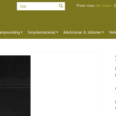
Priser visas
inkl. moms
O
ampworking
Smyckematerial
Ädelstenar & zirkoner
Ver