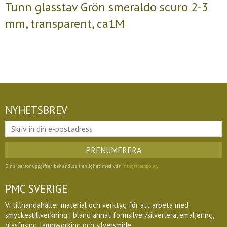
Tunn glasstav Grön smeraldo scuro 2-3
mm, transparent, ca1M
NYHETSBREV
PRENUMERERA
Dina personuppgifter behandlas i enlighet med vår
integritetspolicy
.
PMC SVERIGE
Vi tillhandahåller material och verktyg för att arbeta med
smyckestillverkning i bland annat formsilver/silverlera, emaljering,
glasfusing, lampworking och silversmide.