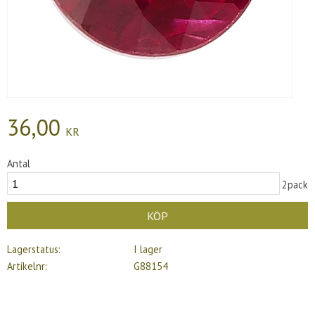
36,00
KR
Antal
2pack
KÖP
Lagerstatus
I lager
Artikelnr
G88154