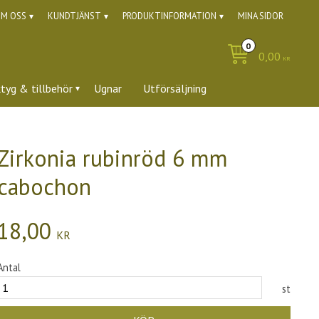
M OSS
KUNDTJÄNST
PRODUKTINFORMATION
MINA SIDOR
0,00
KR
ktyg & tillbehör
Ugnar
Utförsäljning
Zirkonia rubinröd 6 mm
cabochon
18,00
KR
Antal
st