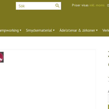
Priser visas
inkl. moms
O
ampworking
Smyckematerial
Ädelstenar & zirkoner
Ver