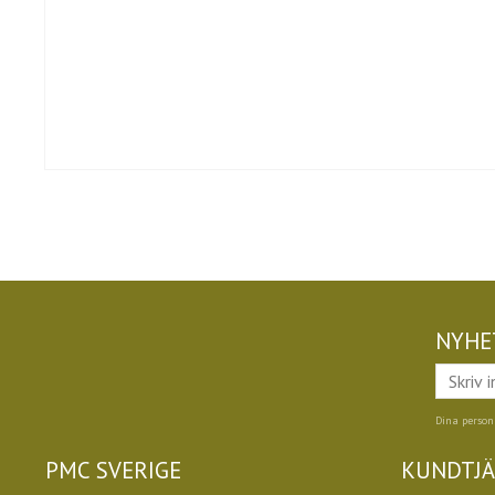
NYHE
Dina person
PMC SVERIGE
KUNDTJ