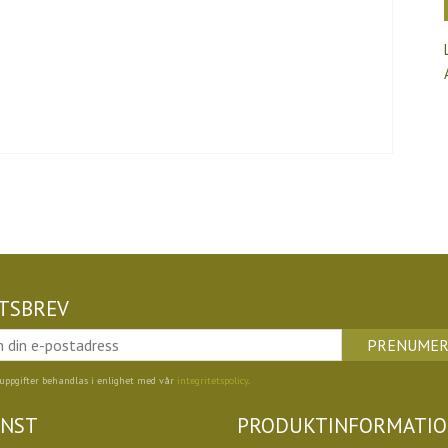
TSBREV
PRENUMER
uppgifter behandlas i enlighet med vår
integritetspolicy
.
ÄNST
PRODUKTINFORMATI