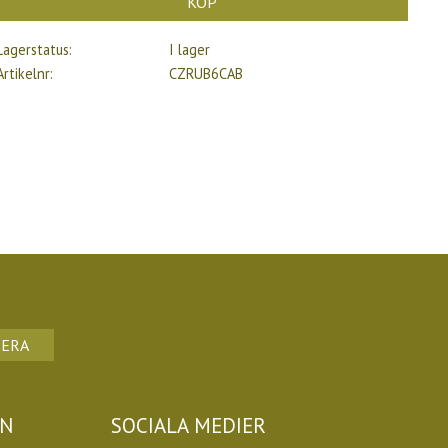
KÖP
Lagerstatus
I lager
Artikelnr
CZRUB6CAB
ERA
ON
SOCIALA MEDIER