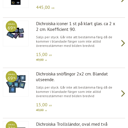
445,00
KR
Dichroiska iconer 1 st på klart glas. ca 2 x
SPARA
69
%
2 cm. Koefficient 90.
Säljs per styck. Går inte att bestämma färg då de
kommer i blandade färger som inte alltid
överensstämmer med bilden bredvid.
15,00
KR
49,00
KR
Dichroiska snöflingor 2x2 cm. Blandat
SPARA
69
%
utseende.
Säljs per styck. Går inte att bestämma färg då de
kommer i blandade färger som inte alltid
överensstämmer med bilden bredvid
15,00
KR
49,00
KR
Dichroiska Trollsländor, oval med två
SPARA