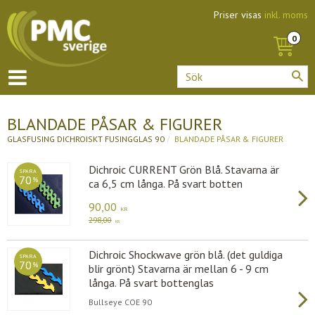
Priser visas
inkl. moms
BLANDADE PÅSAR & FIGURER
GLASFUSING
DICHROISKT FUSINGGLAS 90
BLANDADE PÅSAR & FIGURER
Dichroic CURRENT Grön Blå. Stavarna är
SPARA
70
%
ca 6,5 cm långa. På svart botten
90,00
KR
298,00
KR
Dichroic Shockwave grön blå. (det guldiga
SPARA
70
%
blir grönt) Stavarna är mellan 6 - 9 cm
långa. På svart bottenglas
Bullseye COE 90