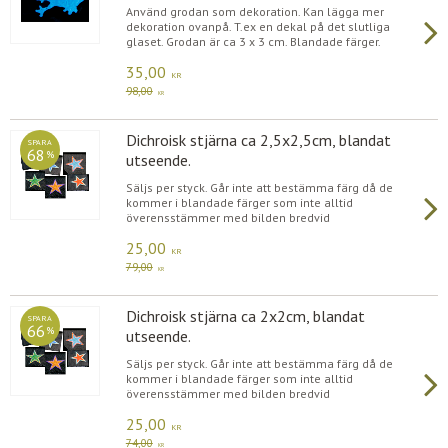
Använd grodan som dekoration. Kan lägga mer
dekoration ovanpå. T.ex en dekal på det slutliga
glaset. Grodan är ca 3 x 3 cm. Blandade färger.
35,00
KR
98,00
KR
Dichroisk stjärna ca 2,5x2,5cm, blandat
SPARA
68
%
utseende.
Säljs per styck. Går inte att bestämma färg då de
kommer i blandade färger som inte alltid
överensstämmer med bilden bredvid
25,00
KR
79,00
KR
Dichroisk stjärna ca 2x2cm, blandat
SPARA
66
%
utseende.
Säljs per styck. Går inte att bestämma färg då de
kommer i blandade färger som inte alltid
överensstämmer med bilden bredvid
25,00
KR
74,00
KR