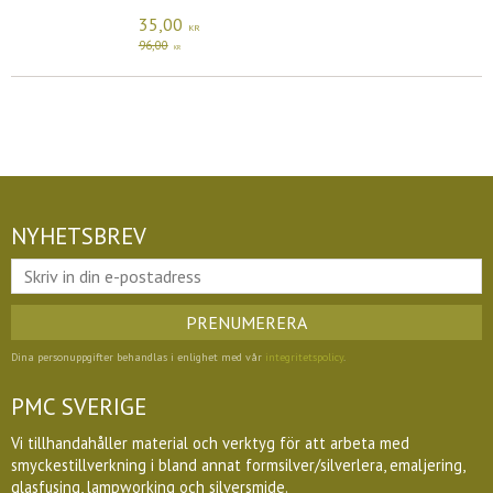
35,00
KR
96,00
KR
NYHETSBREV
PRENUMERERA
Dina personuppgifter behandlas i enlighet med vår
integritetspolicy
.
PMC SVERIGE
Vi tillhandahåller material och verktyg för att arbeta med
smyckestillverkning i bland annat formsilver/silverlera, emaljering,
glasfusing, lampworking och silversmide.