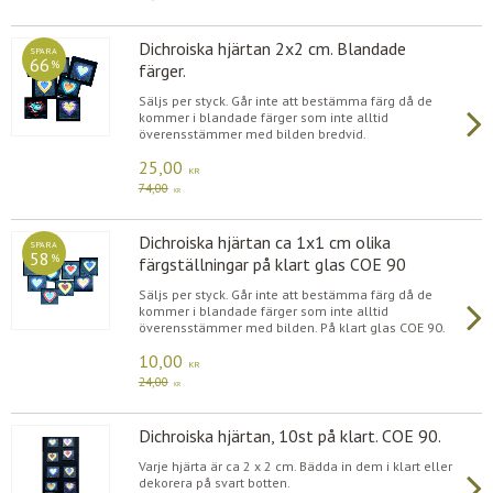
Dichroiska hjärtan 2x2 cm. Blandade
SPARA
66
%
färger.
Säljs per styck. Går inte att bestämma färg då de
kommer i blandade färger som inte alltid
överensstämmer med bilden bredvid.
25,00
KR
74,00
KR
Dichroiska hjärtan ca 1x1 cm olika
SPARA
58
%
färgställningar på klart glas COE 90
Säljs per styck. Går inte att bestämma färg då de
kommer i blandade färger som inte alltid
överensstämmer med bilden. På klart glas COE 90.
10,00
KR
24,00
KR
Dichroiska hjärtan, 10st på klart. COE 90.
Varje hjärta är ca 2 x 2 cm. Bädda in dem i klart eller
dekorera på svart botten.