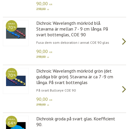
90,00
KR
298,00
KR
Dichroic Wavelength mörkröd blå.
SPARA
70
%
Stavarna är mellan 7 - 9 cm långa. På
svart bottenglas, COE 90
Fusa dem som dekoration i annat COE 90 glas
90,00
KR
298,00
KR
Dichroic Wavelength mörkröd grön (det
SPARA
70
%
guldiga blir grön). Stavarna är ca 7 -9 cm
långa. På svart bottenglas
På svart Bullseye COE 90
90,00
KR
298,00
KR
Dichroisk groda på svart glas. Koefficient
SPARA
64
%
90.