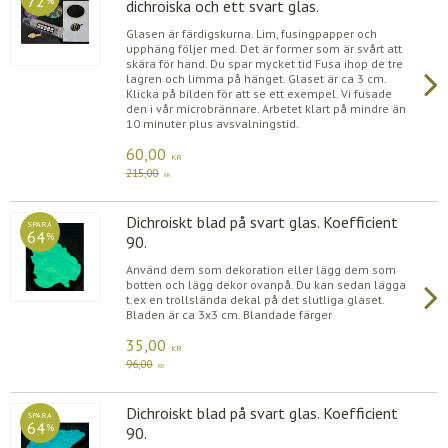
72
%
dichroiska och ett svart glas.
Glasen är färdigskurna. Lim, fusingpapper och
upphäng följer med. Det är former som är svårt att
skära för hand. Du spar mycket tid Fusa ihop de tre
lagren och limma på hänget. Glaset är ca 3 cm.
Klicka på bilden för att se ett exempel. Vi fusade
den i vår microbrännare. Arbetet klart på mindre än
10 minuter plus avsvalningstid.
60,00
KR
215,00
KR
Dichroiskt blad på svart glas. Koefficient
SPARA
64
%
90.
Använd dem som dekoration eller lägg dem som
botten och lägg dekor ovanpå. Du kan sedan lägga
t.ex en trollslända dekal på det slutliga glaset.
Bladen är ca 3x3 cm. Blandade färger
35,00
KR
96,00
KR
Dichroiskt blad på svart glas. Koefficient
SPARA
64
%
90.