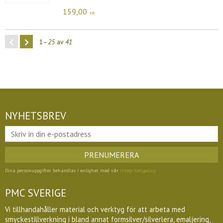
159,00
KR
1–
25
av
41
NYHETSBREV
PRENUMERERA
Dina personuppgifter behandlas i enlighet med vår
integritetspolicy
.
PMC SVERIGE
Vi tillhandahåller material och verktyg för att arbeta med
smyckestillverkning i bland annat formsilver/silverlera, emaljering,