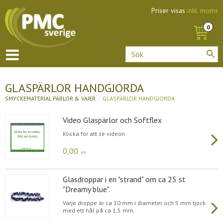
Priser visas
inkl. moms
GLASPÄRLOR HANDGJORDA
SMYCKEMATERIAL
PÄRLOR & VAJER
GLASPÄRLOR HANDGJORDA
Video Glaspärlor och Softflex
Klicka för att se videon
0,00
KR
Glasdroppar i en "strand" om ca 25 st
"Dreamy blue".
Varje droppe är ca 10 mm i diameter och 5 mm tjock
med ett hål på ca 1,5 mm.