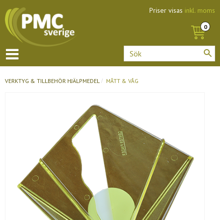
Priser visas
inkl. moms
VERKTYG & TILLBEHÖR
HJÄLPMEDEL
MÅTT & VÅG