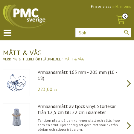
Priser visas
inkl. moms
MÅTT & VÅG
VERKTYG & TILLBEHÖR
HJÄLPMEDEL
MÅTT & VÅG
Armbandsmått 165 mm - 205 mm (10 -
18)
223,00
KR
Armbandsmått av tjock vinyl. Storlekar
från 12,5 cm till 22 cm i diameter.
Tar liten plats då den kommer platt och sätts ihop
som en strut. Hjälper dig att göra rätt storlek från
början och slippa träda om.