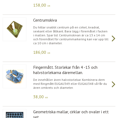
158,00
KR
Centrumskiva
Du hittar snabbt centrum på en cirkel, kvadrat,
sexkant eller åttkant. Bara lägg i föremålet i facken
i mallen. Spar tid. Centrumskivan är ca 13 x 14 cm
och föremålet för centrummarkering kan var upp till
ca 10 cm i diameter.
186,00
KR
Fingermått. Storlekar från 4 -15 och
halvstorlekarna däremellan.
De innehåller även halvstorlekar. Kombinera dem
med Ringmått EUGAU349 eller EUGAU348 så får du
även omkrets och diameter.
38,00
KR
Geometriska mallar, cirklar och ovaler i ett
set.