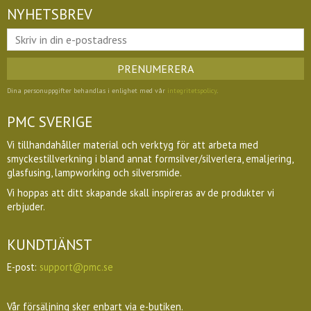
NYHETSBREV
PRENUMERERA
Dina personuppgifter behandlas i enlighet med vår
integritetspolicy
.
PMC SVERIGE
Vi tillhandahåller material och verktyg för att arbeta med
smyckestillverkning i bland annat formsilver/silverlera, emaljering,
glasfusing, lampworking och silversmide.
Vi hoppas att ditt skapande skall inspireras av de produkter vi
erbjuder.
KUNDTJÄNST
E-post:
support@pmc.se
Vår försäljning sker enbart via e-butiken.