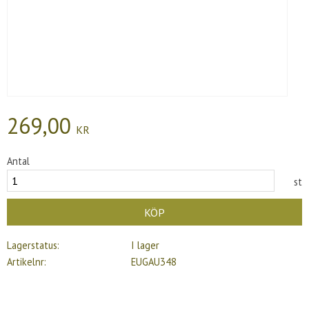
269,00
KR
Antal
st
KÖP
Lagerstatus
I lager
Artikelnr
EUGAU348