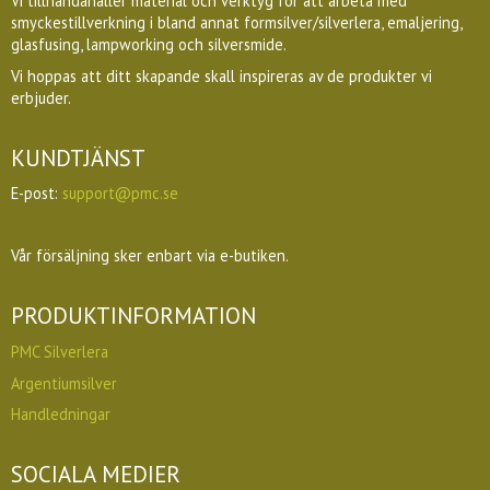
Vi tillhandahåller material och verktyg för att arbeta med
smyckestillverkning i bland annat formsilver/silverlera, emaljering,
glasfusing, lampworking och silversmide.
Vi hoppas att ditt skapande skall inspireras av de produkter vi
erbjuder.
KUNDTJÄNST
E-post:
support@pmc.se
Vår försäljning sker enbart via e-butiken.
PRODUKTINFORMATION
PMC Silverlera
Argentiumsilver
Handledningar
SOCIALA MEDIER