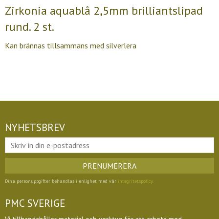
Zirkonia aquablå 2,5mm brilliantslipad
rund. 2 st.
Kan brännas tillsammans med silverlera
NYHETSBREV
PRENUMERERA
Dina personuppgifter behandlas i enlighet med vår
integritetspolicy
.
PMC SVERIGE