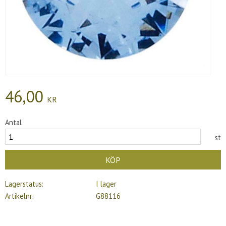
46,00
KR
Antal
st
KÖP
Lagerstatus
I lager
Artikelnr
G88116