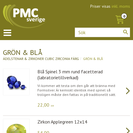
Priser visas
inkl. moms
GRÖN & BLÅ
ÄDELSTENAR & ZIRKONER
CUBIC ZIRCONIA FÄRG
GRÖN & BLÅ
Blå Spinel 3 mm rund facetterad
(labratorietillverkad)
Vi kommer att testa om den går att bränna med
Formsilver. Är kemiskt identisk med spinel så
troligen måste den fattas in på traditionellt sätt.
22,00
KR
Zirkon Applegreen 12x14
54,00