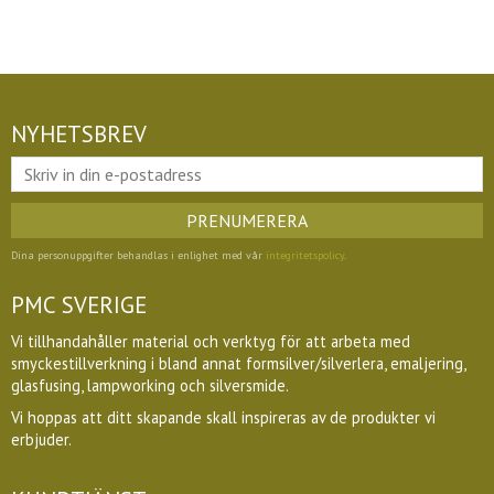
NYHETSBREV
PRENUMERERA
Dina personuppgifter behandlas i enlighet med vår
integritetspolicy
.
PMC SVERIGE
Vi tillhandahåller material och verktyg för att arbeta med
smyckestillverkning i bland annat formsilver/silverlera, emaljering,
glasfusing, lampworking och silversmide.
Vi hoppas att ditt skapande skall inspireras av de produkter vi
erbjuder.