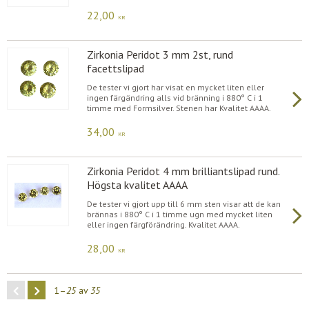
22,00
KR
Zirkonia Peridot 3 mm 2st, rund
facettslipad
De tester vi gjort har visat en mycket liten eller
ingen färgändring alls vid bränning i 880° C i 1
timme med Formsilver. Stenen har Kvalitet AAAA.
34,00
KR
Zirkonia Peridot 4 mm brilliantslipad rund.
Högsta kvalitet AAAA
De tester vi gjort upp till 6 mm sten visar att de kan
brännas i 880° C i 1 timme ugn med mycket liten
eller ingen färgförändring. Kvalitet AAAA.
28,00
KR
1–
25
av
35