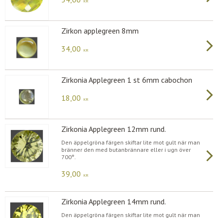
KR
Zirkon applegreen 8mm
34,00
KR
Zirkonia Applegreen 1 st 6mm cabochon
18,00
KR
Zirkonia Applegreen 12mm rund.
Den äppelgröna färgen skiftar lite mot gult när man
bränner den med butanbrännare eller i ugn över
700°.
39,00
KR
Zirkonia Applegreen 14mm rund.
Den äppelgröna färgen skiftar lite mot gult när man