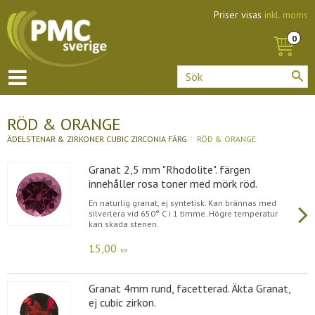
Priser visas
inkl. moms
RÖD & ORANGE
ÄDELSTENAR & ZIRKONER
CUBIC ZIRCONIA FÄRG
RÖD & ORANGE
Granat 2,5 mm "Rhodolite". färgen
innehåller rosa toner med mörk röd.
En naturlig granat, ej syntetisk. Kan brännas med
silverlera vid 650° C i 1 timme. Högre temperatur
kan skada stenen.
15,00
KR
Granat 4mm rund, facetterad. Äkta Granat,
ej cubic zirkon.