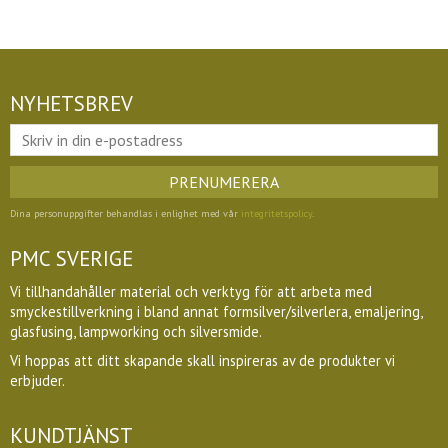
NYHETSBREV
PRENUMERERA
Dina personuppgifter behandlas i enlighet med vår
integritetspolicy
.
PMC SVERIGE
Vi tillhandahåller material och verktyg för att arbeta med
smyckestillverkning i bland annat formsilver/silverlera, emaljering,
glasfusing, lampworking och silversmide.
Vi hoppas att ditt skapande skall inspireras av de produkter vi
erbjuder.
KUNDTJÄNST