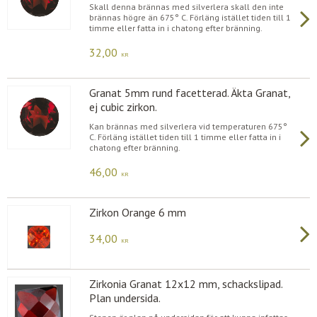
Skall denna brännas med silverlera skall den inte
brännas högre än 675° C. Förläng istället tiden till 1
timme eller fatta in i chatong efter bränning.
32,00
KR
Granat 5mm rund facetterad. Äkta Granat,
ej cubic zirkon.
Kan brännas med silverlera vid temperaturen 675°
C. Förläng istället tiden till 1 timme eller fatta in i
chatong efter bränning.
46,00
KR
Zirkon Orange 6 mm
34,00
KR
Zirkonia Granat 12x12 mm, schackslipad.
Plan undersida.