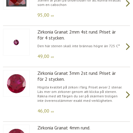
Stenen är plan på undersidan för att kunna infattas
som en cabochon
95,00
KR
Zirkonia Granat 2mm 4st rund. Priset är
för 4 stycken.
Den här stenen skall inte brännas högre än 725 C°
49,00
KR
Zirkonia Granat 3mm 2st rund. Priset är
för 2 stycken.
Högsta kvalitet på zirkon i färg. Priset avser 2 stenar.
Läs mer om zirkoner genom att klicka på stenen.
Räkna med att färgen du ser på skärmen troligen
inte överensstämmer exakt med verkligheten.
46,00
KR
Zirkonia Granat 4mm rund.