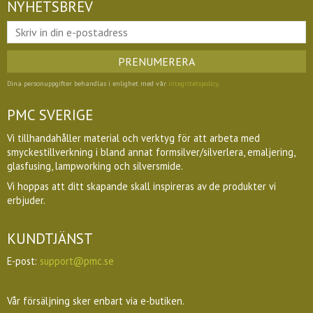
NYHETSBREV
PRENUMERERA
Dina personuppgifter behandlas i enlighet med vår
integritetspolicy
.
PMC SVERIGE
Vi tillhandahåller material och verktyg för att arbeta med
smyckestillverkning i bland annat formsilver/silverlera, emaljering,
glasfusing, lampworking och silversmide.
Vi hoppas att ditt skapande skall inspireras av de produkter vi
erbjuder.
KUNDTJÄNST
E-post:
support@pmc.se
Vår försäljning sker enbart via e-butiken.