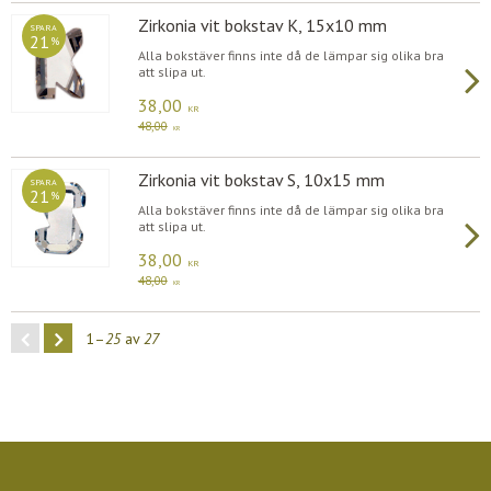
Zirkonia vit bokstav K, 15x10 mm
SPARA
21
%
Alla bokstäver finns inte då de lämpar sig olika bra
att slipa ut.
38,00
KR
48,00
KR
Zirkonia vit bokstav S, 10x15 mm
SPARA
21
%
Alla bokstäver finns inte då de lämpar sig olika bra
att slipa ut.
38,00
KR
48,00
KR
1–
25
av
27