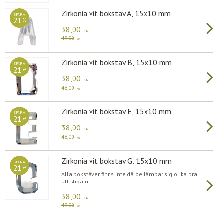
Zirkonia vit bokstav A, 15x10 mm
SPARA
21
%
38,00
KR
48,00
KR
Zirkonia vit bokstav B, 15x10 mm
SPARA
21
%
38,00
KR
48,00
KR
Zirkonia vit bokstav E, 15x10 mm
SPARA
21
%
38,00
KR
48,00
KR
Zirkonia vit bokstav G, 15x10 mm
SPARA
21
%
Alla bokstäver finns inte då de lämpar sig olika bra
att slipa ut.
38,00
KR
48,00
KR