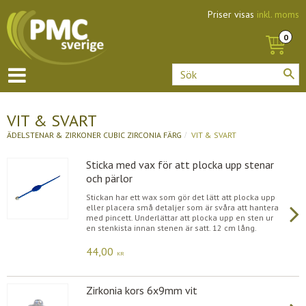
Priser visas
inkl. moms
VIT & SVART
ÄDELSTENAR & ZIRKONER
CUBIC ZIRCONIA FÄRG
VIT & SVART
Sticka med vax för att plocka upp stenar
och pärlor
Stickan har ett wax som gör det lätt att plocka upp
eller placera små detaljer som är svåra att hantera
med pincett. Underlättar att plocka upp en sten ur
en stenkista innan stenen är satt. 12 cm lång.
44,00
KR
Zirkonia kors 6x9mm vit